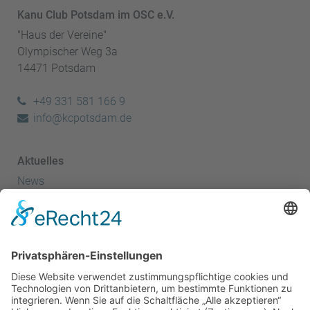
Kanu Club Potsdam im OSC e.V.
"Haus der Vereine"
Olympischer Weg 3a
14471 Potsdam
+49 331 581 166 9
info@kcpotsdam.de
Aktuelles
News
Termine
Kanuspitze
Kanuscheune
Kanusport
Sportler
Herzlich Willkommen - Startseite