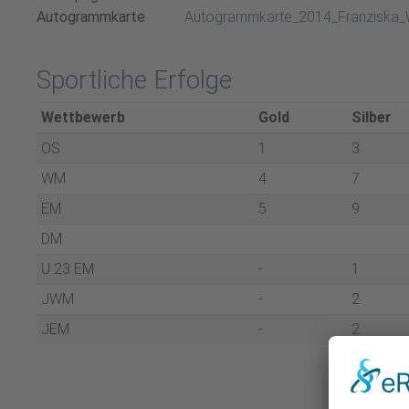
Autogrammkarte
Autogrammkarte_2014_Franziska_
Sportliche Erfolge
Wett­be­werb
Gold
Sil­ber
OS
1
3
WM
4
7
EM
5
9
DM
U 23 EM
-
1
JWM
-
2
JEM
-
2