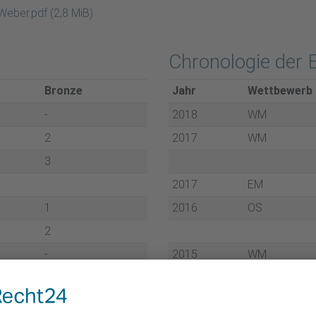
Weber.pdf
(2,8 MiB)
Chronologie der 
Bron­ze
Jahr
Wett­be­werb
-
2018
WM
2
2017
WM
3
2017
EM
1
2016
OS
2
-
2015
WM
2015
EM