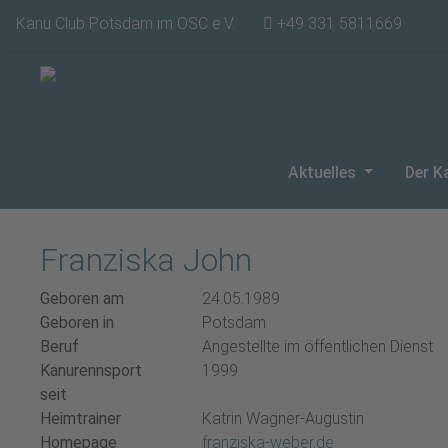
Kanu Club Potsdam im OSC e.V.
+49 331 5811669
Aktuelles
Der K
Franziska John
Geboren am
24.05.1989
Geboren in
Potsdam
Beruf
Angestellte im öffentlichen Dienst
Kanurennsport
1999
seit
Heimtrainer
Katrin Wagner-Augustin
Homepage
franziska-weber.de