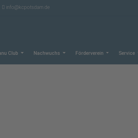
info@kcpotsdam.de
anu Club
Nachwuchs
Förderverein
Service