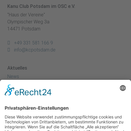
Kanu Club Potsdam im OSC e.V.
"Haus der Vereine"
Olympischer Weg 3a
14471 Potsdam
+49 331 581 166 9
info@kcpotsdam.de
Aktuelles
News
Termine
Kanuspitze
Kanuscheune
Kanusport
Sportler
Herzlich Willkommen - Startseite