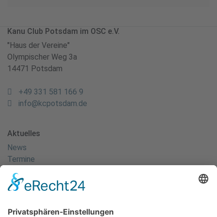
Kanu Club Potsdam im OSC e.V.
"Haus der Vereine"
Olympischer Weg 3a
14471 Potsdam
+49 331 581 166 9
info@kcpotsdam.de
Aktuelles
News
Termine
Kanuspitze
Kanuscheune
Kanusport