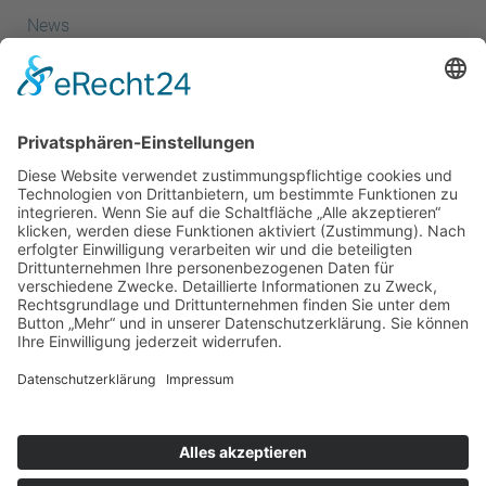
News
Termine
Kanuspitze
Kanuscheune
Kanusport
Sportler
Herzlich Willkommen - Startseite
Kanusprint
Energie- & Wasserspiele
Kanu Club
Erfolge
Ansprechpartner
Der Förderverein
Vorstand
Partner & Kooperationen