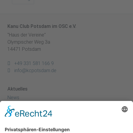
Kanu Club Potsdam im OSC e.V.
"Haus der Vereine"
Olympischer Weg 3a
14471 Potsdam
+49 331 581 166 9
info@kcpotsdam.de
Aktuelles
News
Termine
Kanuspitze
Kanuscheune
Kanusport