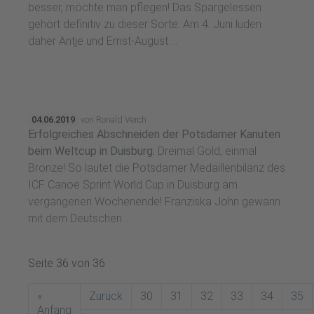
besser, möchte man pflegen! Das Spargelessen
gehört definitiv zu dieser Sorte. Am 4. Juni luden
daher Antje und Ernst-August ...
04.06.2019
von Ronald Verch
Erfolgreiches Abschneiden der Potsdamer Kanuten
beim Weltcup in Duisburg:
Dreimal Gold, einmal
Bronze! So lautet die Potsdamer Medaillenbilanz des
ICF Canoe Sprint World Cup in Duisburg am
vergangenen Wochenende! Franziska John gewann
mit dem Deutschen ...
Seite 36 von 36
«
Zurück
30
31
32
33
34
35
Anfang