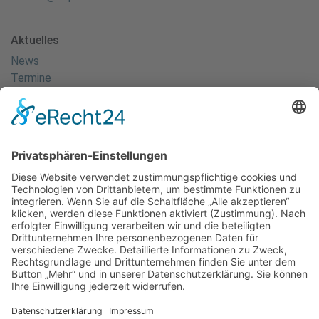
Aktuelles
News
Termine
Kanuspitze
Kanuscheune
Kanusport
Sportler
Herzlich Willkommen - Startseite
Kanusprint
Energie- & Wasserspiele
Kanu Club
Erfolge
Ansprechpartner
Der Förderverein