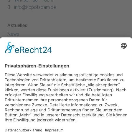
+49 331 581 166 9
info@kcpotsdam.de
Aktuelles
News
Termine
Kanuspitze
Kanuscheune
Kanusport
Sportler
Herzlich Willkommen - Startseite
Kanusprint
Energie- & Wasserspiele
Kanu Club
Erfolge
Ansprechpartner